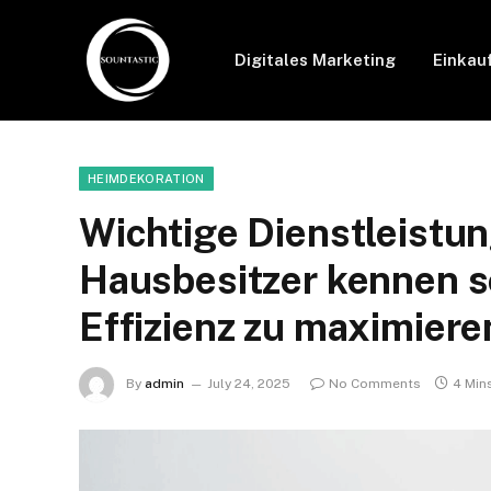
Digitales Marketing
Einkau
HEIMDEKORATION
Wichtige Dienstleistun
Hausbesitzer kennen s
Effizienz zu maximiere
By
admin
July 24, 2025
No Comments
4 Min